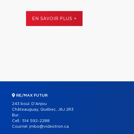
EN SAVOIR PLUS +
RE/MAX FUTUR
243 boul. D'Anjou
Châteauguay, Québec, J6J 2R3
Bur.:
Cell.:
514 592-2288
Courriel:
jmbo@videotron.ca