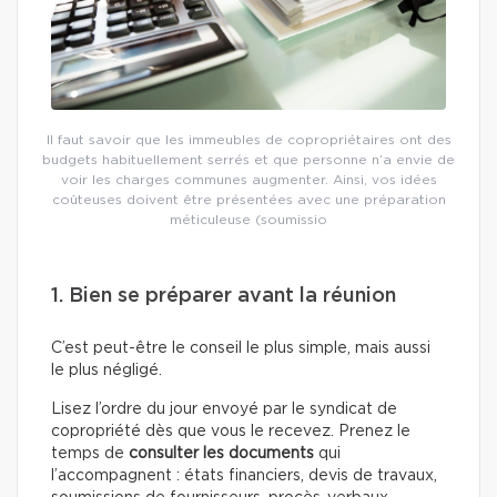
Il faut savoir que les immeubles de copropriétaires ont des
budgets habituellement serrés et que personne n’a envie de
voir les charges communes augmenter. Ainsi, vos idées
coûteuses doivent être présentées avec une préparation
méticuleuse (soumissio
1. Bien se préparer avant la réunion
C’est peut-être le conseil le plus simple, mais aussi
le plus négligé.
Lisez l’ordre du jour envoyé par le syndicat de
copropriété dès que vous le recevez. Prenez le
temps de
consulter les documents
qui
l’accompagnent : états financiers, devis de travaux,