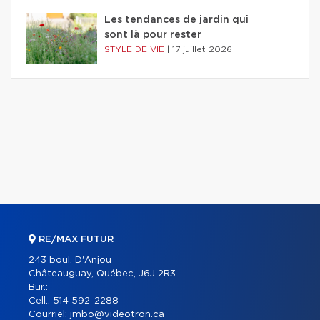
Les tendances de jardin qui
sont là pour rester
STYLE DE VIE
|
17 juillet 2026
RE/MAX FUTUR
243 boul. D'Anjou
Châteauguay, Québec, J6J 2R3
Bur.:
Cell.:
514 592-2288
Courriel:
jmbo@videotron.ca